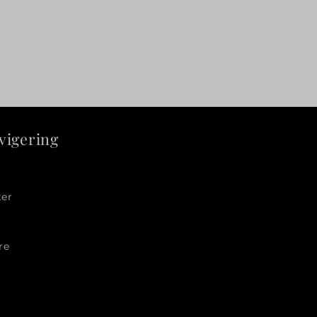
vigering
ter
re