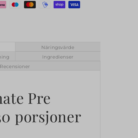
Näringsvärde
ning
Ingredienser
Recensioner
ate Pre
0 porsjoner