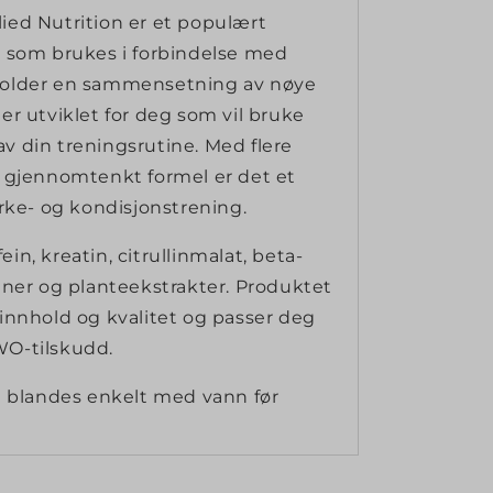
ied Nutrition er et populært
m som brukes i forbindelse med
holder en sammensetning av nøye
er utviklet for deg som vil bruke
v din treningsrutine. Med flere
n gjennomtenkt formel er det et
yrke- og kondisjonstrening.
in, kreatin, citrullinmalat, beta-
iner og planteekstrakter. Produktet
 innhold og kvalitet og passer deg
WO-tilskudd.
og blandes enkelt med vann før