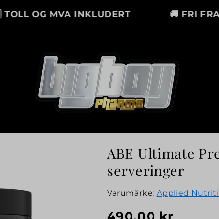
OLL OG MVA INKLUDERT
🚚 FRI FRAKT 
ABE Ultimate Pr
serveringer
Varumärke:
Applied Nutrit
Vanlig
490,00 kr