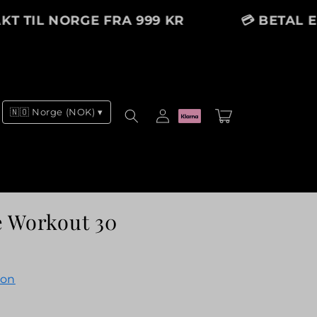
TIL NORGE FRA 999 KR
💳 BETAL ENK
Logg
🇳🇴 Norge (NOK) ▾
Handlekurv
inn
e Workout 30
ion