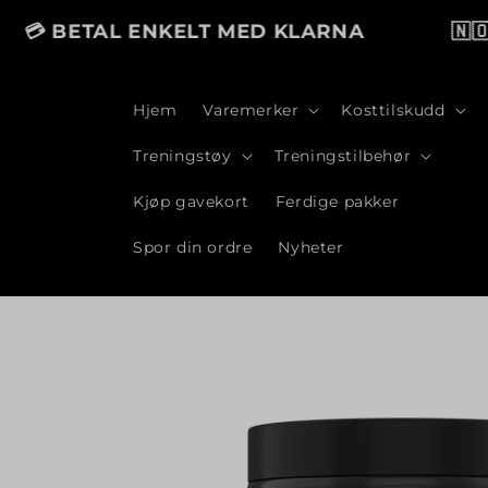
Gå videre
til
 BETAL ENKELT MED KLARNA
🇳🇴 T
innholdet
Hjem
Varemerker
Kosttilskudd
Treningstøy
Treningstilbehør
Kjøp gavekort
Ferdige pakker
Spor din ordre
Nyheter
Hopp til
produktinformasjon