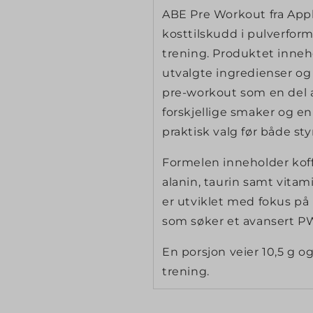
ABE Pre Workout fra Appl
kosttilskudd i pulverfor
Nei takk
trening. Produktet inne
utvalgte ingredienser og 
Innlogging kreves
pre-workout som en del a
forskjellige smaker og e
Logg inn på kontoen din for å legge til produkter i
praktisk valg før både st
ønskelisten din og se tidligere lagrede varer.
Formelen inneholder koffe
Logg inn
alanin, taurin samt vitam
er utviklet med fokus på
som søker et avansert P
En porsjon veier 10,5 g 
trening.