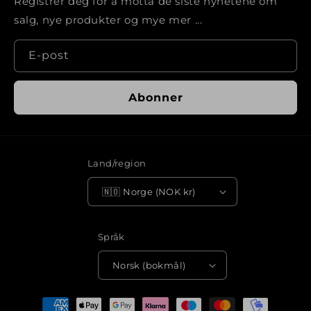
Registrer deg for å motta de siste nyhetene om
salg, nye produkter og mye mer ...
E-post
Abonner
Land/region
🇳🇴 Norge (NOK kr)
Språk
Norsk (bokmål)
Betalingsmåter