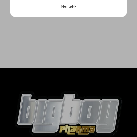
Nei takk
Enkel å blande og ta før trening
Innlogging kreves
Logg inn på kontoen din for å legge til
produkter i ønskelisten din og se tidligere
lagrede varer.
Logg inn