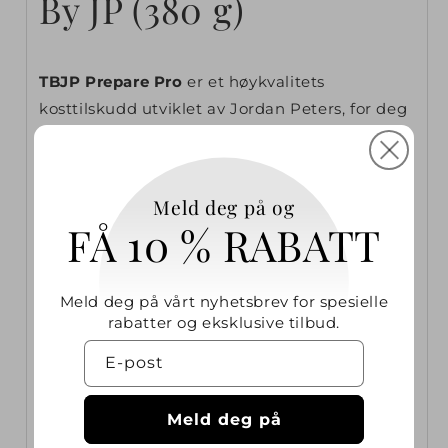
By JP (380 g)
g
TBJP Prepare Pro
er et høykvalitets
kosttilskudd utviklet av Jordan Peters, for deg
som ønsker en balansert kombinasjon av
prestasjonsfokuserte ingredienser. Produktet
inneholder blant annet Citrulline, Glycersize™,
Meld deg på og
Nitrosigine®, Rednite® og S7™, som sammen
FÅ 10 % RABATT
kan støtte energi, fokus og treningsytelse.
Fordeler
Meld deg på vårt nyhetsbrev for spesielle
rabatter og eksklusive tilbud.
Inneholder nøye utvalgte ingredienser for
trening og energi
E-post
Fem patenterte råvarer for kvalitet og renhet
Meld deg på
20–40 porsjoner per forpakning