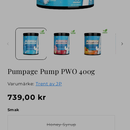
Åpne
Åp
medie
me
1
2
i
i
modal
mo
Pumpage Pump PWO 400g
Varumärke:
Trent av JP
Vanlig
739,00 kr
pris
Smak
Honey Syrup
V