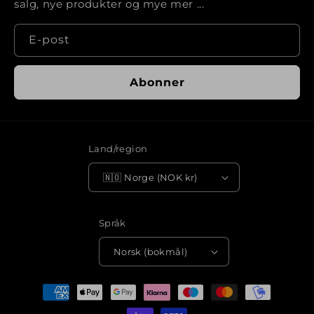
salg, nye produkter og mye mer ...
E-post
Abonner
Land/region
🇳🇴 Norge (NOK kr)
Språk
Norsk (bokmål)
Betalingsmåter