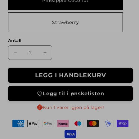
Pineapple Coconut
Strawberry
Antall
Senk
Øk
antallet
antallet
for
for
LEGG I HANDLEKURV
Clear
Clear
Iso
Iso
900g
900g
Legg til i ønskelisten
Kun 1 varer igjen på lager!