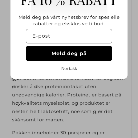
myseproteinisolat med en lett og klar
konsistens som minner om en forfriskende
Meld deg på vårt nyhetsbrev for spesielle
rabatter og eksklusive tilbud.
sportsdrikk snarere enn en tradisjonell
proteinshake. Produktet er utviklet for rask
E-post
absorpsjon og effektiv restitusjon etter
trening.
Meld deg på
Hver porsjon inneholder 23 g protein med
Nei takk
svært lavt innhold av fett og sukker, noe som
gjør det til et utmerket alternativ for deg som
ønsker å øke proteininntaket uten
unødvendige kalorier. Proteinet er basert på
Innlogging kreves
høykvalitets myseisolat, og produktet er
nesten helt laktosefritt, noe som gjør det
Logg inn på kontoen din for å legge til
skånsomt for magen.
produkter i ønskelisten din og se tidligere
lagrede varer.
Pakken inneholder 30 porsjoner og er