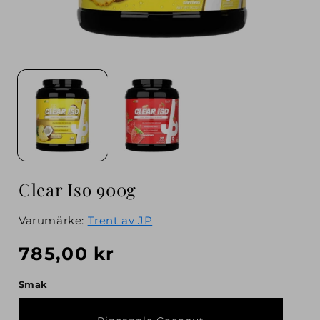
Åpne
Åp
medie
me
1
2
i
i
modal
mo
Clear Iso 900g
Varumärke:
Trent av JP
Vanlig
785,00 kr
pris
Smak