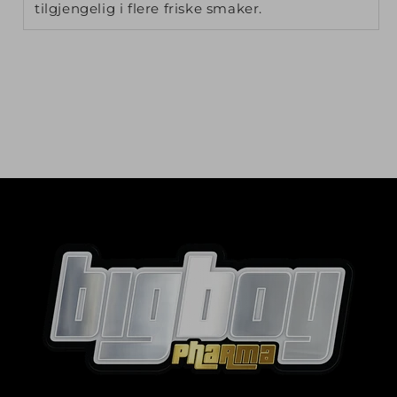
tilgjengelig i flere friske smaker.
Logg inn