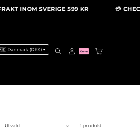
RAKT INOM SVERIGE 599 KR
💳 CHECK
Logga
🇩🇰 Danmark (DKK) ▾
Varukorg
in
1 produkt