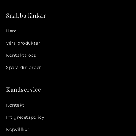
Snabba länkar
Hem
Inloggning krävs
Våra produkter
Logga in på ditt konto för att lägga till
Kontakta oss
produkter i din önskelista och se dina
Spåra din order
tidigare sparade artiklar.
Inloggning
Kundservice
Kontakt
Intigretetspolicy
Köpvillkor