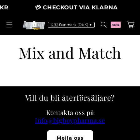
vidare
KR
💳 CHECKOUT VIA KLARNA
till
innehåll
Varukor
🇩🇰 Danmark (DKK) ▾
Mix and Match
Vill du bli återförsäljare?
Kontakta oss på
info@bigboypharma.se
Mejla oss