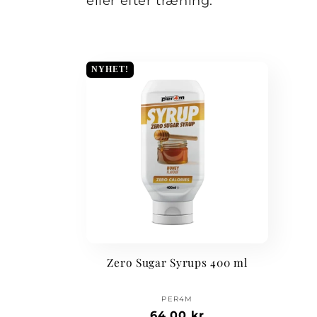
eller efter træning.
NYHET!
Zero Sugar Syrups 400 ml
Forhandler:
PER4M
Normalpris
64,00 kr