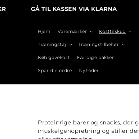
Gå til
GÅ TIL KASSEN VIA KLARNA
H
indhold
Hjem
Varemærker
Kosttilskud
Træningstøj
Træningstilbehør
Køb gavekort
Færdige pakker
Spor din ordre
Nyheder
Proteinrige barer og snacks, der gi
muskelgenopretning og stiller de