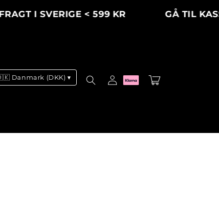
AGT I SVERIGE < 599 KR
GÅ TIL KASS
Log
🇩🇰 Danmark (DKK) ▾
Indkøbskurv
ind