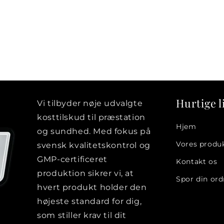
:
Hurtige l
Vi tilbyder nøje udvalgte
kosttilskud til præstation
Hjem
og sundhed. Med fokus på
Vores produ
svensk kvalitetskontrol og
GMP-certificeret
Login påkrævet
Kontakt os
produktion sikrer vi, at
Spor din ord
Log ind på din konto for at tilføje produkter til din
hvert produkt holder den
ønskeliste og se dine tidligere gemte varer.
højeste standard for dig,
som stiller krav til dit
Log ind