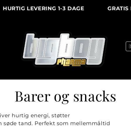
URTIG LEVERING 1-3 DAGE
GRATIS FR
K
Barer og snacks
o
ver hurtig energi, støtter
n søde tand. Perfekt som mellemmåltid
l