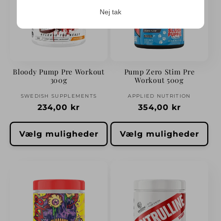
Nej tak
Login påkrævet
Bloody Pump Pre Workout
Pump Zero Stim Pre
300g
Workout 500g
Log ind på din konto for at tilføje produkter
Forhandler:
Forhandler:
SWEDISH SUPPLEMENTS
APPLIED NUTRITION
til din ønskeliste og se dine tidligere gemte
Normalpris
234,00 kr
Normalpris
354,00 kr
varer.
Log ind
Vælg muligheder
Vælg muligheder