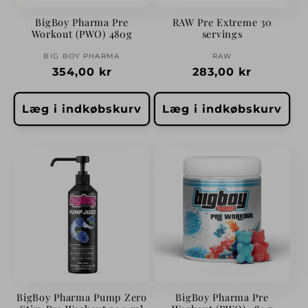
i
BigBoy Pharma Pre
RAW Pre Extreme 30
Workout (PWO) 480g
servings
o
Forhandler:
Forhandler:
BIG BOY PHARMA
RAW
n
Normalpris
354,00 kr
Normalpris
283,00 kr
:
Læg i indkøbskurv
Læg i indkøbskurv
BigBoy Pharma Pump Zero
BigBoy Pharma Pre