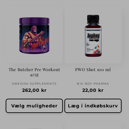
The Butcher Pre Workout
PWO Shot 100 ml
425g
Forhandler:
Forhandler:
SWEDISH SUPPLEMENTS
BIG BOY PHARMA
Normalpris
262,00 kr
Normalpris
22,00 kr
Vælg muligheder
Læg i indkøbskurv