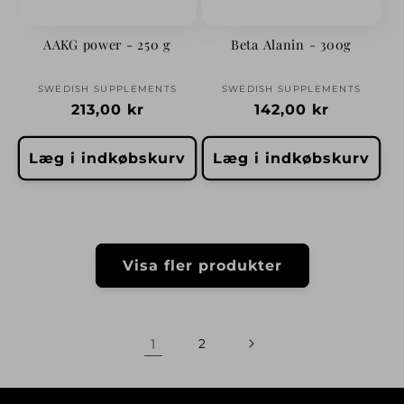
AAKG power - 250 g
Beta Alanin - 300g
Forhandler:
Forhandler:
SWEDISH SUPPLEMENTS
SWEDISH SUPPLEMENTS
Normalpris
213,00 kr
Normalpris
142,00 kr
Læg i indkøbskurv
Læg i indkøbskurv
Visa fler produkter
1
2