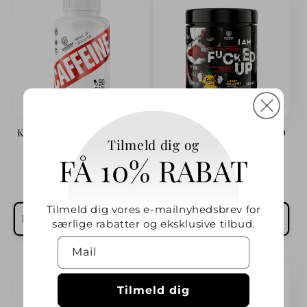
Koffein 200 mg 90 kapsler
Fucked Up Joker Edit PWO
Tilmeld dig og
300g
FÅ 10% RABAT
Forhandler:
Forhandler:
SWEDISH SUPPLEMENTS
SWEDISH SUPPLEMENTS
Normalpris
64,00 kr
Normalpris
255,00 kr
Tilmeld dig vores e-mailnyhedsbrev for
Læg i indkøbskurv
Vælg muligheder
særlige rabatter og eksklusive tilbud.
Mail
Tilmeld dig