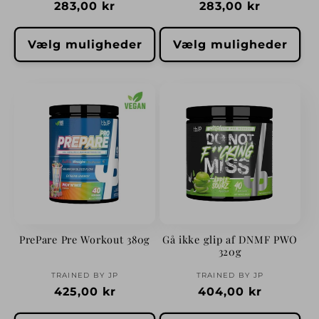
Normalpris
283,00 kr
Normalpris
283,00 kr
Vælg muligheder
Vælg muligheder
PrePare Pre Workout 380g
Gå ikke glip af DNMF PWO
320g
Forhandler:
Forhandler:
TRAINED BY JP
TRAINED BY JP
Normalpris
425,00 kr
Normalpris
404,00 kr