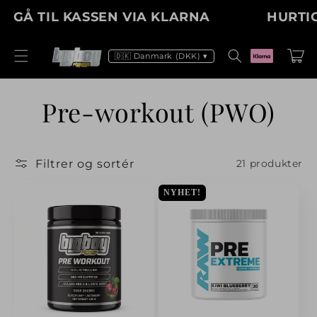
Gå til
Å TIL KASSEN VIA KLARNA
HURTIG LE
indhold
Indkøbsku
🇩🇰 Danmark (DKK) ▾
K
Pre-workout (PWO)
o
Filtrer og sortér
21 produkter
l
NYHET!
l
e
k
t