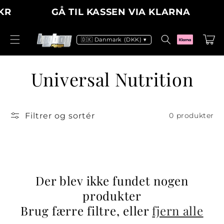
Gå til
KR
GÅ TIL KASSEN VIA KLARNA
indhold
Indkøbsku
🇩🇰 Danmark (DKK) ▾
K
Universal Nutrition
o
Filtrer og sortér
0 produkter
l
l
e
Der blev ikke fundet nogen
k
produkter
t
Brug færre filtre, eller
fjern alle