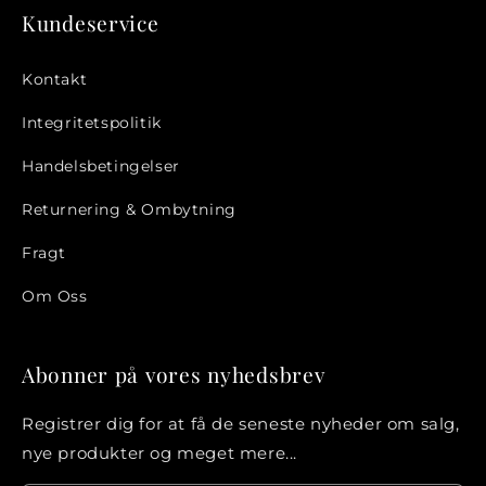
Login påkrævet
Kundeservice
Log ind på din konto for at tilføje produkter
til din ønskeliste og se dine tidligere gemte
Kontakt
varer.
Integritetspolitik
Log ind
Handelsbetingelser
Returnering & Ombytning
Fragt
Om Oss
Abonner på vores nyhedsbrev
Registrer dig for at få de seneste nyheder om salg,
nye produkter og meget mere...