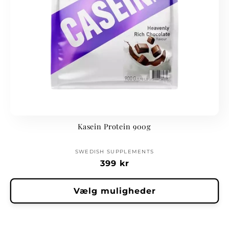
i
o
n
:
Kasein Protein 900g
Forhandler:
SWEDISH SUPPLEMENTS
Normalpris
399 kr
Vælg muligheder