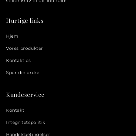
stiller krav til dit indhold!
Hurtige links
Hjem
Login påkrævet
Vores produkter
Log ind på din konto for at tilføje produkter
Kontakt os
til din ønskeliste og se dine tidligere gemte
Spor din ordre
varer.
Log ind
Kundeservice
Kontakt
Integritetspolitik
Handelsbetingelser