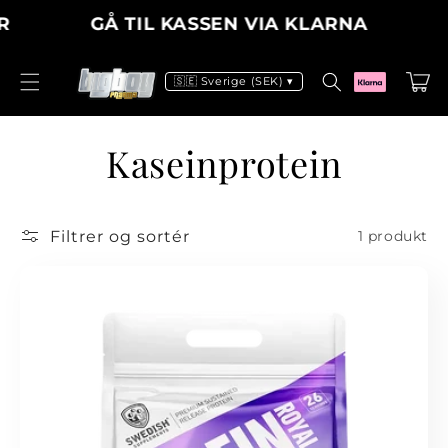
Gå til
GÅ TIL KASSEN VIA KLARNA
H
indhold
Indkøbsku
🇸🇪 Sverige (SEK) ▾
K
Kaseinprotein
o
Filtrer og sortér
1 produkt
l
l
e
k
t