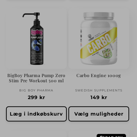
BigBoy Pharma Pump Zero
Carbo Engine 1000g
Stim Pre Workout 500 ml
Forhandler:
Forhandler:
BIG BOY PHARMA
SWEDISH SUPPLEMENTS
Normalpris
299 kr
Normalpris
149 kr
Læg i indkøbskurv
Vælg muligheder