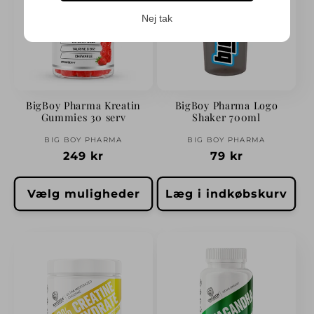
Nej tak
Login påkrævet
BigBoy Pharma Kreatin
BigBoy Pharma Logo
Gummies 30 serv
Shaker 700ml
Log ind på din konto for at tilføje produkter
Forhandler:
Forhandler:
BIG BOY PHARMA
BIG BOY PHARMA
til din ønskeliste og se dine tidligere gemte
Normalpris
249 kr
Normalpris
79 kr
varer.
Log ind
Vælg muligheder
Læg i indkøbskurv