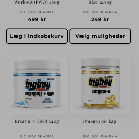
Workout (PWO) 480g
Rice 1200g
Forhandler:
Forhandler:
BIG BOY PHARMA
BIG BOY PHARMA
Normalpris
499 kr
Normalpris
249 kr
Læg i indkøbskurv
Vælg muligheder
Kreatin + HMB 240g
Omega3 90 kap.
Forhandler:
Forhandler:
BIG BOY PHARMA
BIG BOY PHARMA