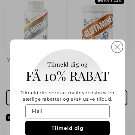
SPAR 23%
Vita-mineral 100% 60 kaps
L-Glutamin 100% 250 g
Tilmeld dig og
FÅ 10% RABAT
Forhandler:
Forhandler:
SWEDISH SUPPLEMENTS
SWEDISH SUPPLEMENTS
Normalpris
109 kr
Udsalgspris
159 kr
Normalpris
209 kr
Tilmeld dig vores e-mailnyhedsbrev for
Læg i indkøbskurv
Læg i indkøbskurv
særlige rabatter og eksklusive tilbud.
Mail
NYHET!
Tilmeld dig