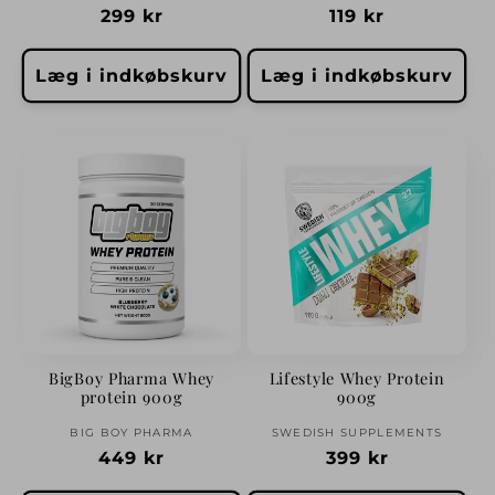
Normalpris
299 kr
Normalpris
119 kr
Læg i indkøbskurv
Læg i indkøbskurv
BigBoy Pharma Whey
Lifestyle Whey Protein
protein 900g
900g
Forhandler:
Forhandler:
BIG BOY PHARMA
SWEDISH SUPPLEMENTS
Normalpris
449 kr
Normalpris
399 kr