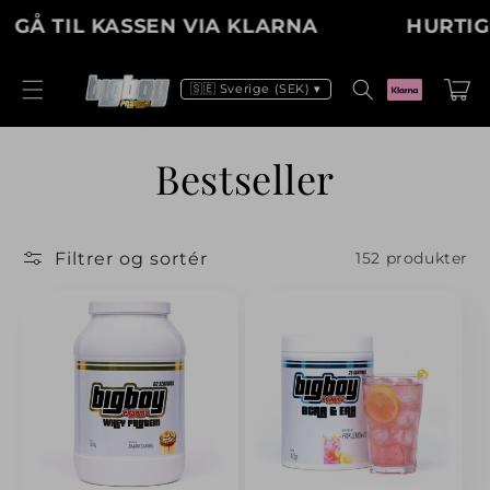
Gå til
Å TIL KASSEN VIA KLARNA
HURTIG LE
indhold
Indkøbsku
🇸🇪 Sverige (SEK) ▾
K
Bestseller
o
Filtrer og sortér
152 produkter
l
l
e
k
t