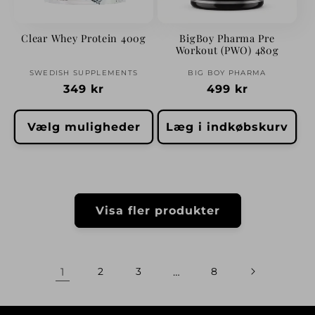
Clear Whey Protein 400g
BigBoy Pharma Pre
Workout (PWO) 480g
Forhandler:
Forhandler:
SWEDISH SUPPLEMENTS
BIG BOY PHARMA
Normalpris
349 kr
Normalpris
499 kr
Vælg muligheder
Læg i indkøbskurv
Visa fler produkter
1
2
3
…
8