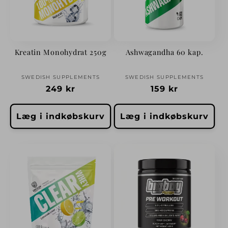
Kreatin Monohydrat 250g
Ashwagandha 60 kap.
Forhandler:
Forhandler:
SWEDISH SUPPLEMENTS
SWEDISH SUPPLEMENTS
Normalpris
249 kr
Normalpris
159 kr
Læg i indkøbskurv
Læg i indkøbskurv