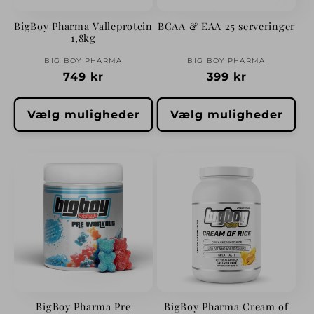
i
BigBoy Pharma Valleprotein
BCAA & EAA 25 serveringer
1,8kg
o
Forhandler:
Forhandler:
BIG BOY PHARMA
BIG BOY PHARMA
n
Normalpris
749 kr
Normalpris
399 kr
:
Vælg muligheder
Vælg muligheder
BigBoy Pharma Pre
BigBoy Pharma Cream of